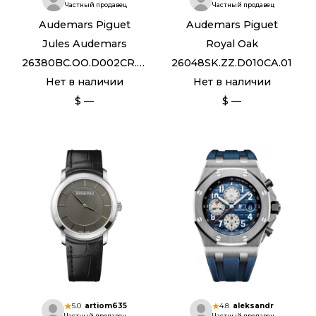
Частный продавец
Частный продавец
Audemars Piguet
Audemars Piguet
Jules Audemars
Royal Oak
26380BC.OO.D002CR.01
26048SK.ZZ.D010CA.01
Нет в наличии
Нет в наличии
$ —
$ —
5.0
artiom635
4.8
aleksandr
Частный продавец
Частный продавец