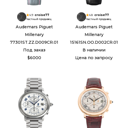
4.9
croise77
4.8
croise77
Частный продавец
Частный продавец
Audemars Piguet
Audemars Piguet
Millenary
Millenary
77301ST.ZZ.D009CR.01
15161SN.OO.D002CR.01
Под заказ
В наличии
$6000
Цена по запросу