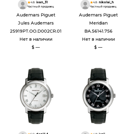
4.8
ivan_31
4.8
nikolai_h
Частный продавец
Частный продавец
Audemars Piguet
Audemars Piguet
Jules Audemars
Meridian
25919PT.OO.D002CR.01
BA.56141.756
Нет в наличии
Нет в наличии
$ —
$ —