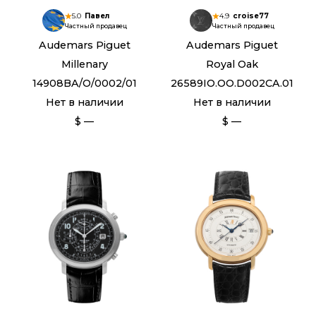
5.0
Павел
4.9
croise77
Частный продавец
Частный продавец
Audemars Piguet
Audemars Piguet
Millenary
Royal Oak
14908BA/O/0002/01
26589IO.OO.D002CA.01
Нет в наличии
Нет в наличии
$ —
$ —