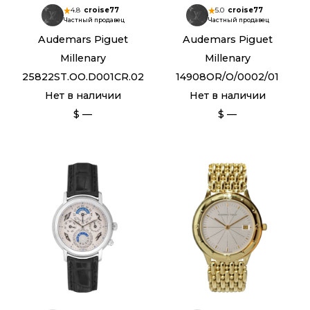
4.8
croise77
5.0
croise77
Частный продавец
Частный продавец
Audemars Piguet
Audemars Piguet
Millenary
Millenary
25822ST.OO.D001CR.02
14908OR/O/0002/01
Нет в наличии
Нет в наличии
$ —
$ —