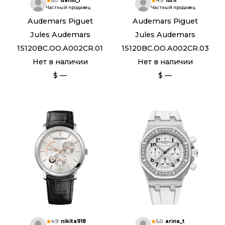
5.0
daniil_f
4.9
iurii
Частный продавец
Частный продавец
Audemars Piguet
Audemars Piguet
Jules Audemars
Jules Audemars
15120BC.OO.A002CR.01
15120BC.OO.A002CR.03
Нет в наличии
Нет в наличии
$ —
$ —
4.9
nikita918
5.0
arina_t