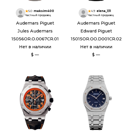
5.0
maksim400
4.9
elena_131
Частный продавец
Частный продавец
Audemars Piguet
Audemars Piguet
Jules Audemars
Edward Piguet
15056OR.O.0067CR.01
15015OR.OO.D001CR.02
Нет в наличии
Нет в наличии
$ —
$ —