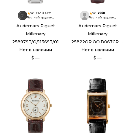
5.0
croise77
5.0
kirill
Частный продавец
Частный продавец
Audemars Piguet
Audemars Piguet
Millenary
Millenary
25897ST/O/1136ST/01
25822OR.OO.D067CR.02
Нет в наличии
Нет в наличии
$ —
$ —