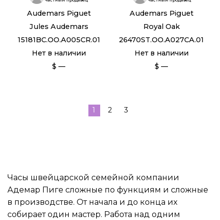
Audemars Piguet
Audemars Piguet
Jules Audemars
Royal Oak
15181BC.OO.A005CR.01
26470ST.OO.A027CA.01
Нет в наличии
Нет в наличии
$ —
$ —
1
2
3
Часы швейцарской семейной компании
Адемар Пиге сложные по функциям и сложные
в производстве. От начала и до конца их
собирает один мастер. Работа над одним